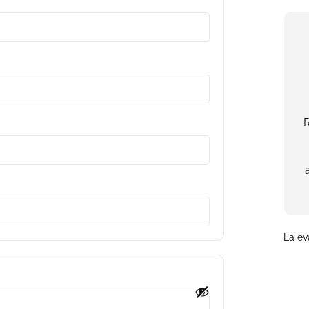
R
La ev