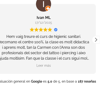
Ivan ML
17/12/2025
Hem vaig treure el curs de higienic sanitari.
ecomano el centre 100%, la clase es molt didactica
i aprens molt, tan la Carmen con l'Anna son dos
profesionals del sector del tattoo i piercing i aixo
ajuda moltisim. Fan que la classe i el curs sigui molt
guay!
Leer más
Sense dubtes tornare!
aluación general en
Google
es
5.0
de 5,
en base a
187 reseñas