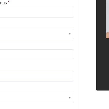
idos
*