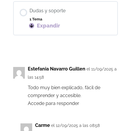
y
pago
Dudas y soporte
1 Tema
Expandir
Dudas
y
soporte
Estefania Navarro Guillen
el 11/09/2025 a
las 14:58
Todo muy bien explicado, fácil de
comprender y accesible.
Accede para responder
Carme
el 12/09/2025 a las 08:58