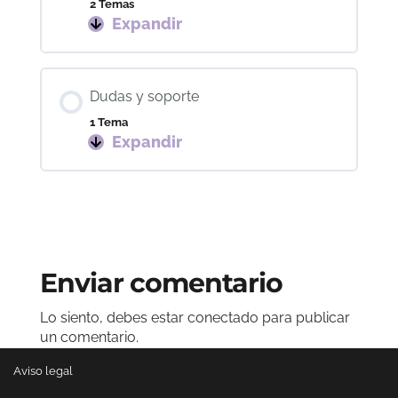
2 Temas
Expandir
Organización,
material
y
pago
Dudas y soporte
1 Tema
Expandir
Dudas
y
soporte
Enviar comentario
Lo siento, debes estar
conectado
para publicar
un comentario.
Aviso legal