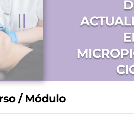
D
ACTUAL
E
MICROP
CI
rso / Módulo